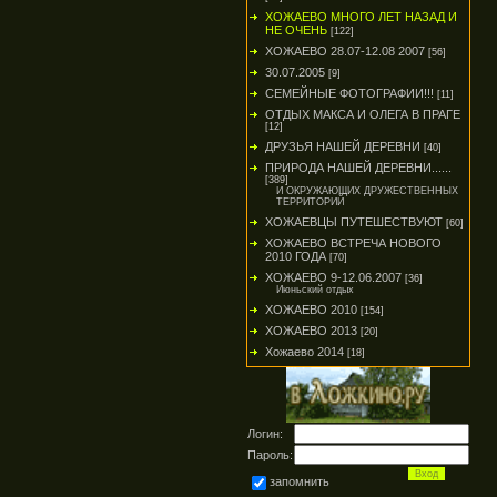
ХОЖАЕВО МНОГО ЛЕТ НАЗАД И
НЕ ОЧЕНЬ
[122]
ХОЖАЕВО 28.07-12.08 2007
[56]
30.07.2005
[9]
СЕМЕЙНЫЕ ФОТОГРАФИИ!!!
[11]
ОТДЫХ МАКСА И ОЛЕГА В ПРАГЕ
[12]
ДРУЗЬЯ НАШЕЙ ДЕРЕВНИ
[40]
ПРИРОДА НАШЕЙ ДЕРЕВНИ......
[389]
И ОКРУЖАЮЩИХ ДРУЖЕСТВЕННЫХ
ТЕРРИТОРИЙ
ХОЖАЕВЦЫ ПУТЕШЕСТВУЮТ
[60]
ХОЖАЕВО ВСТРЕЧА НОВОГО
2010 ГОДА
[70]
ХОЖАЕВО 9-12.06.2007
[36]
Июньский отдых
ХОЖАЕВО 2010
[154]
ХОЖАЕВО 2013
[20]
Хожаево 2014
[18]
Логин:
Пароль:
запомнить