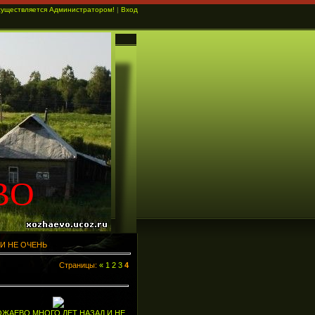
существляется Администратором!
|
Вход
ВО
 И НЕ ОЧЕНЬ
Страницы:
«
1
2
3
4
ОЖАЕВО МНОГО ЛЕТ НАЗАД И НЕ