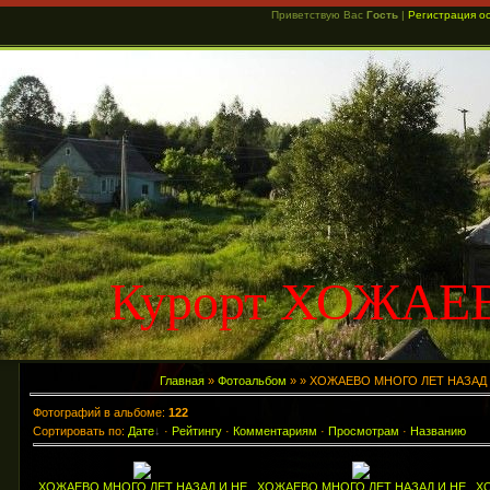
Приветствую Вас
Гость
|
Регистрация о
Курорт ХОЖАЕ
Главная
»
Фотоальбом
»
» ХОЖАЕВО МНОГО ЛЕТ НАЗАД
Фотографий в альбоме:
122
Сортировать по:
Дате
·
Рейтингу
·
Комментариям
·
Просмотрам
·
Названию
ХОЖАЕВО МНОГО ЛЕТ НАЗАД И НЕ
ХОЖАЕВО МНОГО ЛЕТ НАЗАД И НЕ
Х